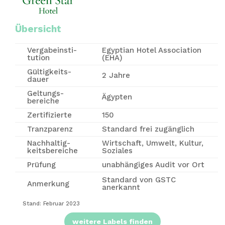
Übersicht
Vergabe­insti­
Egyptian Hotel Association
tution
(EHA)
Gültigkeits-
2 Jahre
dauer
Geltungs-
Ägypten
bereiche
Zertifizierte
150
Tranzparenz
Standard frei zugänglich
Nachhaltig-
Wirtschaft, Umwelt, Kultur,
keitsbereiche
Soziales
Prüfung
unabhängiges Audit vor Ort
Standard von GSTC
Anmerkung
anerkannt
Stand: Februar 2023
weitere Labels finden