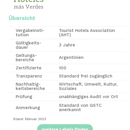
Übersicht
Vergabe­insti­
Tourist Hotels Association
tution
(AHT)
Gültigkeits-
3 Jahre
dauer
Geltungs-
Argentinien
bereiche
Zertifizierte
100
Tranzparenz
Standard frei zugänglich
Nachhaltig-
Wirtschaft, Umwelt, Kultur,
keitsbereiche
Soziales
Prüfung
unabhängiges Audit vor Ort
Standard von GSTC
Anmerkung
anerkannt
Stand: Februar 2023
weitere Labels finden