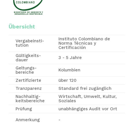
Übersicht
Instituto Colombiano de
Vergabe­insti­
Norma Técnicas y
tution
Certificación
Gültigkeits-
3 - 5 Jahre
dauer
Geltungs-
Kolumbien
bereiche
Zertifizierte
über 120
Tranzparenz
Standard frei zugänglich
Nachhaltig-
Wirtschaft, Umwelt, Kultur,
keitsbereiche
Soziales
Prüfung
unabhängiges Audit vor Ort
Anmerkung
-