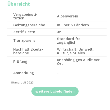
Übersicht
Vergabe­insti­
Alpenverein
tution
Geltungsbereiche
In über 5 Ländern
Zertifizierte
36
Standard frei
Tranzparenz
zugänglich
Nachhaltigkeits-
Wirtschaft, Umwelt,
bereiche
Kultur, Soziales
unabhängiges Audit vor
Prüfung
Ort
Anmerkung
-
Stand: Juli 2023
weitere Labels finden