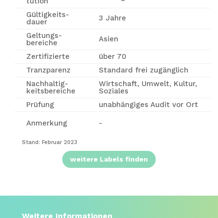
tution
Gültigkeits-
3 Jahre
dauer
Geltungs-
Asien
bereiche
Zertifizierte
über 70
Tranzparenz
Standard frei zugänglich
Nachhaltig-
Wirtschaft, Umwelt, Kultur,
keitsbereiche
Soziales
Prüfung
unabhängiges Audit vor Ort
Anmerkung
-
Stand: Februar 2023
weitere Labels finden
Weitere Informationen