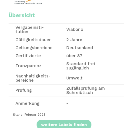
Übersicht
Vergabe­insti­
Viabono
tution
Gültigkeitsdauer
2 Jahre
Geltungsbereiche
Deutschland
Zertifizierte
über 87
Standard frei
Tranzparenz
zugänglich
Nachhaltigkeits-
Umwelt
bereiche
Zufallsprüfung am
Prüfung
Schreibtisch
Anmerkung
-
Stand: Februar 2023
weitere Labels finden